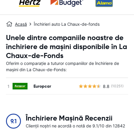
Acasă
Închirieri auto La Chaux-de-fonds
Unele dintre companiile noastre de
închiriere de mașini disponibile în La
Chaux-de-Fonds
Oferim o comparație a tuturor companiilor de închiriere de
mașini din La Chaux-de-Fonds:
Europcar
8.8
(10251)
Nu
Închiriere Mașină Recenzii
9.1
Clienții noștri ne acordă o notă de 9.1/10 din 12842