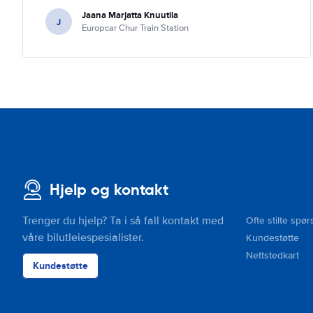
Jaana Marjatta Knuutila
J
Europcar Chur Train Station
Hjelp og kontakt
Trenger du hjelp? Ta i så fall kontakt med
Ofte stilte spør
våre bilutleiespesialister.
Kundestøtte
Nettstedkart
Kundestøtte