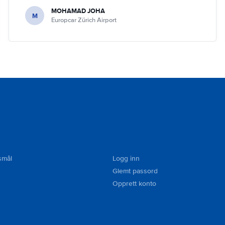
MOHAMAD JOHA
M
Europcar Zürich Airport
smål
Logg inn
Glemt passord
Opprett konto