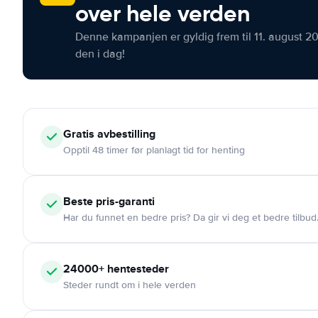
over hele verden
Denne kampanjen er gyldig frem til 11. august 2
den i dag!
Gratis
avbestilling
Opptil 48 timer før planlagt tid for henting
Beste pris-garanti
Har du funnet en bedre pris? Da gir vi deg et bedre tilbud
24000+
hentesteder
Steder rundt om i hele verden