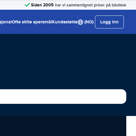
Siden 2005
har vi sammenlignet priser på bilutleie
sjonal
Ofte stilte spørsmål
Kundestøtte
(NO)
Logg inn