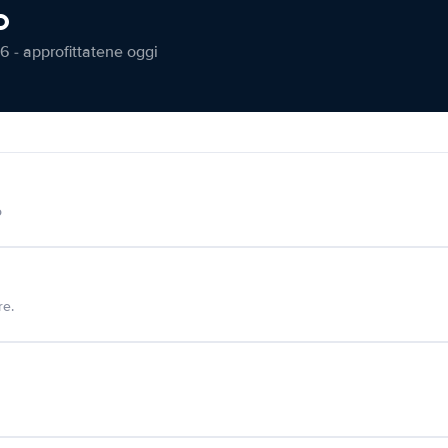
o
6 - approfittatene oggi
o
re.