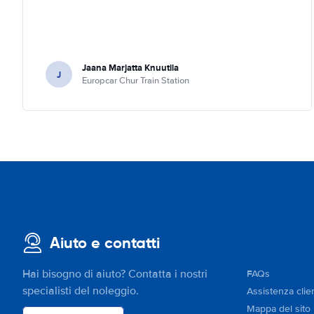
Jaana Marjatta Knuutila
J
Europcar Chur Train Station
Aiuto e contatti
Hai bisogno di aiuto? Contatta i nostri
FAQs
specialisti del noleggio.
Assistenza clien
Mappa del sito