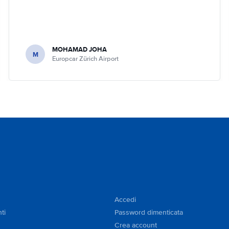
MOHAMAD JOHA
M
Europcar Zürich Airport
Accedi
ti
Password dimenticata
Crea account