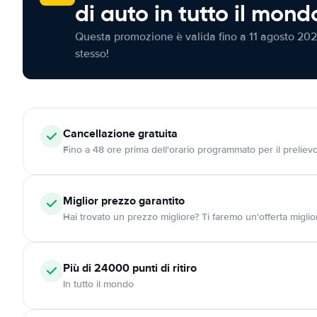
di auto in tutto il mond
Questa promozione è valida fino a 11 agosto 202
stesso!
Cancellazione
gratuita
Fino a 48 ore prima dell'orario programmato per il preliev
Miglior prezzo garantito
Hai trovato un prezzo migliore? Ti faremo un'offerta miglio
Più di 24000
punti di ritiro
In tutto il mondo