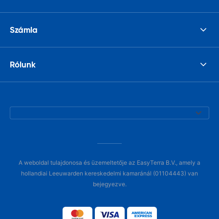
Számla
Rólunk
A weboldal tulajdonosa és üzemeltetője az EasyTerra B.V., amely a
hollandiai Leeuwarden kereskedelmi kamaránál (01104443) van
bejegyezve.