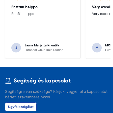
Erittäin helppo
Very excell
Erittäin helppo
Very excellen
Jaana Marjatta Knuutila
MOH
J
M
Europcar Chur Train Station
Europ
Segítség és kapcsolat
Segítségre van szüksége? Kérjük, vegye fel a kapcsolatot
bérleti szakembereinkkel.
Ügyfélszolgálat