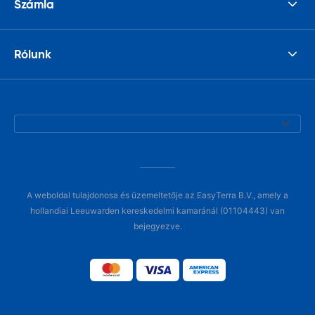
Számla
Rólunk
A weboldal tulajdonosa és üzemeltetője az EasyTerra B.V., amely a
hollandiai Leeuwarden kereskedelmi kamaránál (01104443) van
bejegyezve.