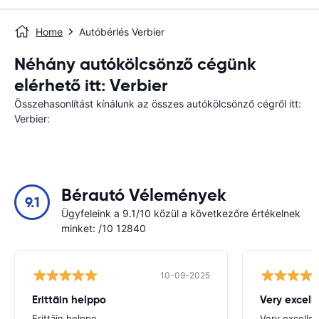
Home
Autóbérlés Verbier
Néhány autókölcsönző cégünk
elérhető itt: Verbier
Összehasonlítást kínálunk az összes autókölcsönző cégről itt:
Verbier:
Bérautó Vélemények
9.1
Ügyfeleink a 9.1/10 közül a következőre értékelnek
minket: /10 12840
10-09-2025
Erittäin helppo
Very excell
Erittäin helppo
Very excellen