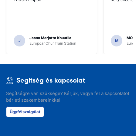
Jaana Marjatta Knuutila
MOH
J
M
Europcar Chur Train Station
Europ
Segítség és kapcsolat
Segítségre van szüksége? Kérjük, vegye fel a kapcsolatot
bérleti szakembereinkkel.
Ügyfélszolgálat