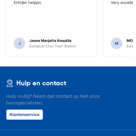
Erittäin helppo
Very excellen
Jaana Marjatta Knuutila
MOH
J
M
Europcar Chur Train Station
Europ
Hulp en contact
Hulp nodig? Neem dan contact op met onze
huurspecialisten.
Klantenservice