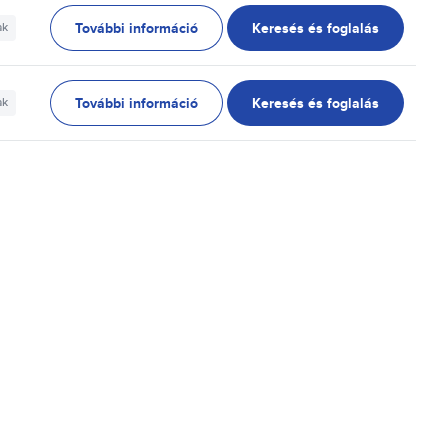
További információ
Keresés és foglalás
ak
További információ
Keresés és foglalás
ak