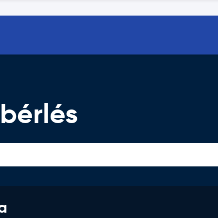
bérlés
a