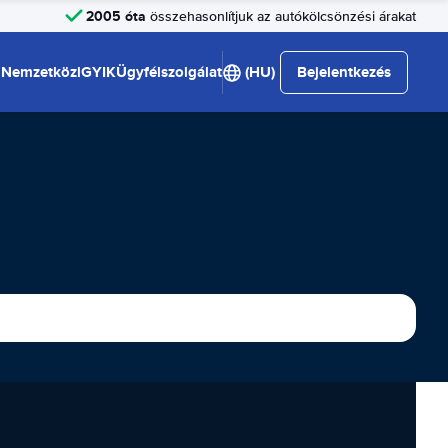
2005 óta
összehasonlítjuk az autókölcsönzési árakat
Nemzetközi
GYIK
Ügyfélszolgálat
(HU)
Bejelentkezés