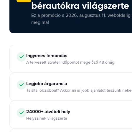
bérautókra világszerte
Ez a promóció a 2026. augusztus 11. weboldalig 
még ma!
Ingyenes lemondás
A tervezett átvételi időpontot megelőző 48 óráig.
Legjobb árgarancia
Találtál olcsóbbat? Akkor mi is jobb ajánlatot teszünk neke
24000+ átvételi hely
Helyszínek világszerte