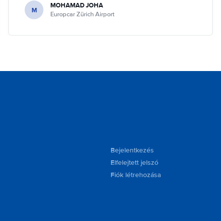
MOHAMAD JOHA
M
Europcar Zürich Airport
Bejelentkezés
Elfelejtett jelszó
Fiók létrehozása