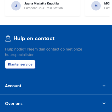
Jaana Marjatta Knuutila
MOH
J
M
Europcar Chur Train Station
Europ
Hulp en contact
Hulp nodig? Neem dan contact op met onze
huurspecialisten.
Klantenservice
Account
Over ons