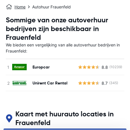
Home
Autohuur Frauenfeld
Sommige van onze autoverhuur
bedrijven zijn beschikbaar in
Frauenfeld
We bieden een vergelijking van alle autoverhuur bedrijven in
Frauenfeld:
Europcar
8.8
(10239)
G
Unirent Car Rental
8.7
(345)
G
Kaart met huurauto locaties in
Frauenfeld