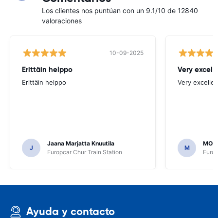
Los clientes nos puntúan con un 9.1/10 de 12840
valoraciones
10-09-2025
Erittäin helppo
Very excell
Erittäin helppo
Very excellen
Jaana Marjatta Knuutila
MOH
J
M
Europcar Chur Train Station
Europ
Ayuda y contacto