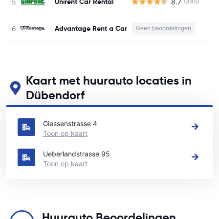
Unirent Car Rental
8.7
(345)
G
Advantage Rent a Car
Geen beoordelingen
Kaart met huurauto locaties in
Dübendorf
Zie onze belangrijkste autoverhuur locaties in Dübendorf
Giessenstrasse 4
Toon op kaart
Ueberlandstrasse 95
Toon op kaart
Huurauto Beoordelingen