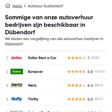
Home
Autohuur Duebendorf
Sommige van onze autoverhuur
bedrijven zijn beschikbaar in
Dübendorf
We bieden een vergelijking van alle autoverhuur bedrijven in
Dübendorf:
Dollar Rent a Car
7
(5291)
G
Europcar
8.8
(10251)
G
Hertz
8.4
(8812)
G
Thrifty
8.6
(6971)
G