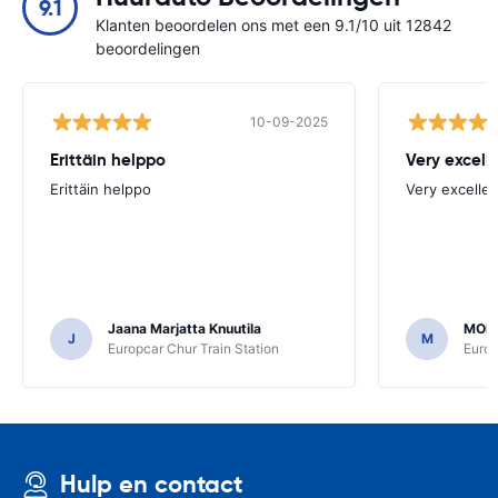
9.1
Klanten beoordelen ons met een 9.1/10 uit 12842
beoordelingen
10-09-2025
Erittäin helppo
Very excell
Erittäin helppo
Very excellen
Jaana Marjatta Knuutila
MOH
J
M
Europcar Chur Train Station
Europ
Hulp en contact