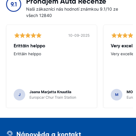
Pronájem Auta Recenze
9.1
Naši zákazníci nás hodnotí známkou 9.1/10 ze
všech 12840
10-09-2025
Erittäin helppo
Very excell
Erittäin helppo
Very excellen
Jaana Marjatta Knuutila
MOH
J
M
Europcar Chur Train Station
Europ
Nápověda a kontakt