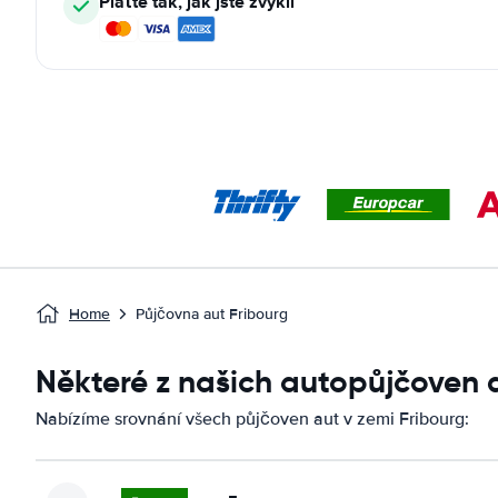
Plaťte tak, jak jste zvyklí
Home
Půjčovna aut Fribourg
Některé z našich autopůjčoven 
Nabízíme srovnání všech půjčoven aut v zemi Fribourg: