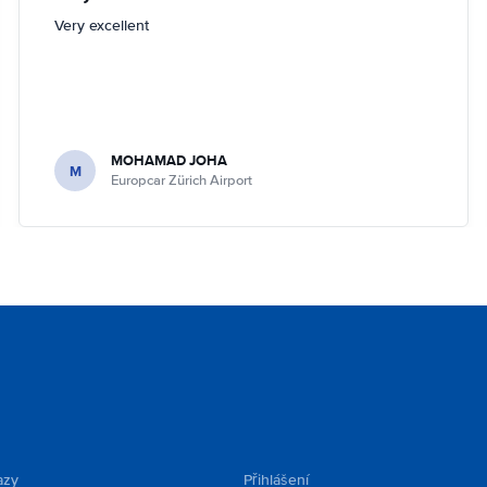
Very excellent
MOHAMAD JOHA
M
Europcar Zürich Airport
azy
Přihlášení