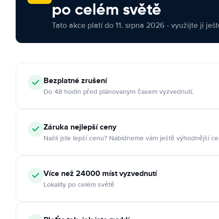
po celém světě
Tato akce platí do 11. srpna 2026 - využijte ji ješ
Bezplatné zrušení
Do 48 hodin před plánovaným časem vyzvednutí.
Záruka nejlepší ceny
Našli jste lepší cenu? Nabídneme vám ještě výhodnější ce
Více než 24000 míst vyzvednutí
Lokality po celém světě