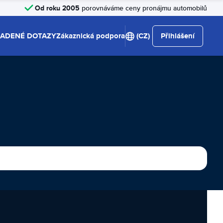
Od roku 2005
porovnáváme ceny pronájmu automobilů
LADENÉ DOTAZY
Zákaznická podpora
(CZ)
Přihlášení