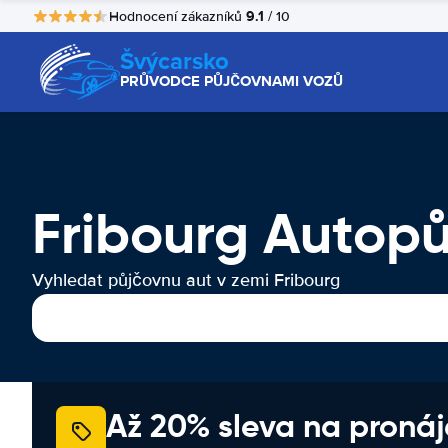
9.1
Hodnocení zákazníků
/ 10
Švýcarsko
PRŮVODCE PŮJČOVNAMI VOZŮ
Fribourg Autop
Vyhledat půjčovnu aut v zemi Fribourg
Až 20% sleva na proná