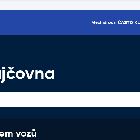
Mezinárodní
ČASTO K
ůjčovna
jem vozů