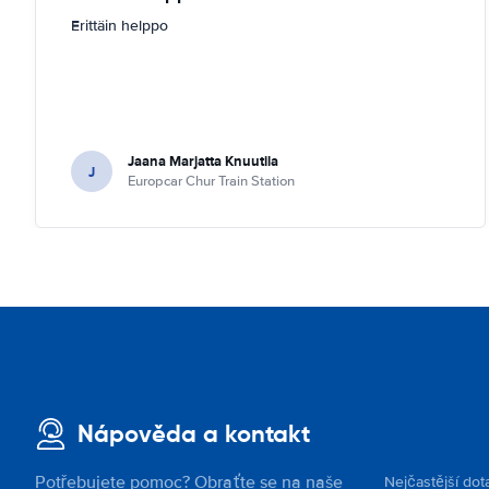
Erittäin helppo
Jaana Marjatta Knuutila
J
Europcar Chur Train Station
Nápověda a kontakt
Potřebujete pomoc? Obraťte se na naše
Nejčastější dot