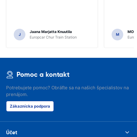
Jaana Marjatta Knuutila
MOH
J
M
Europcar Chur Train Station
Europ
Pomoc a kontakt
Potrebujete pomoc? Obráťte sa na našich špecialistov na
prenájom.
Zákaznícka podpora
Účet