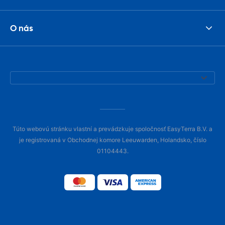
O nás
Túto webovú stránku vlastní a prevádzkuje spoločnosť EasyTerra B.V. a
je registrovaná v Obchodnej komore Leeuwarden, Holandsko, číslo
01104443.