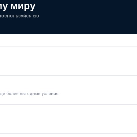
му миру
- воспользуйся ею
щё более выгодные условия.