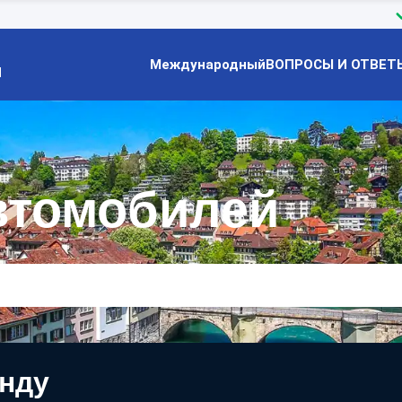
Международный
ВОПРОСЫ И ОТВЕТ
Й
втомобилей
енду