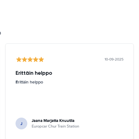
0
10-09-2025
Erittäin helppo
Erittäin helppo
Jaana Marjatta Knuutila
J
Europcar Chur Train Station