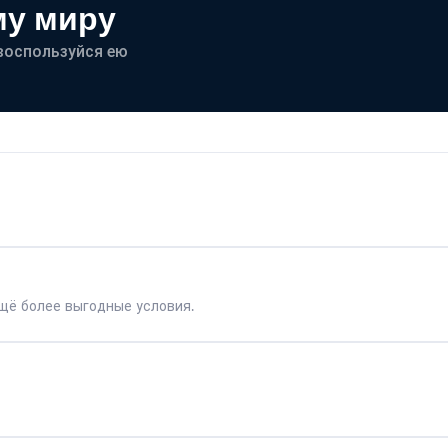
му миру
- воспользуйся ею
щё более выгодные условия.