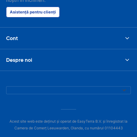
noștri în închirieri.
Asistență pentru clienți
Cont
Despre noi
Acest site web este deținut și operat de EasyTerra B.V. și înregistrat la
Camera de Comerț Leeuwarden, Olanda, cu numărul 01104443