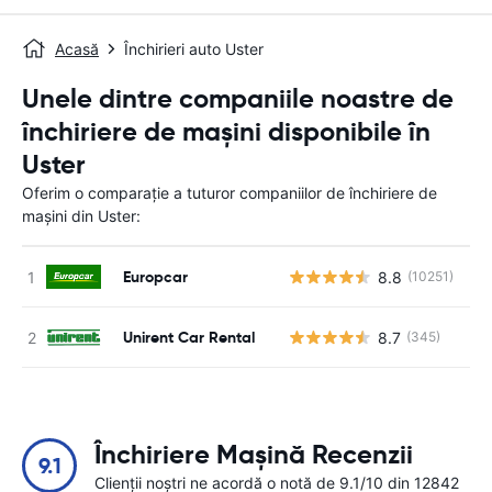
Acasă
Închirieri auto Uster
Unele dintre companiile noastre de
închiriere de mașini disponibile în
Uster
Oferim o comparație a tuturor companiilor de închiriere de
mașini din Uster:
Europcar
8.8
(10251)
Nu
Unirent Car Rental
8.7
(345)
Nu
Închiriere Mașină Recenzii
9.1
Clienții noștri ne acordă o notă de 9.1/10 din 12842