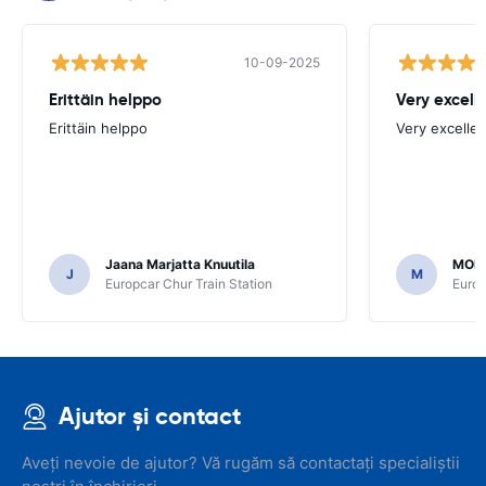
10-09-2025
Erittäin helppo
Very excell
Erittäin helppo
Very excellen
Jaana Marjatta Knuutila
MOH
J
M
Europcar Chur Train Station
Europ
Ajutor și contact
Aveți nevoie de ajutor? Vă rugăm să contactați specialiștii