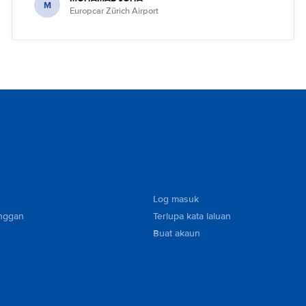
M
Europcar Zürich Airport
Log masuk
nggan
Terlupa kata laluan
Buat akaun