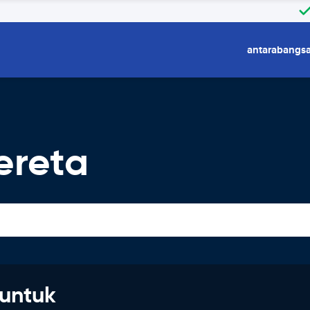
antarabangs
ereta
untuk