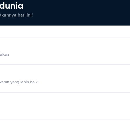
 dunia
kannya hari ini!
alkan
aran yang lebih baik.