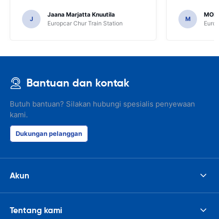
Jaana Marjatta Knuutila
MOH
J
M
Europcar Chur Train Station
Europ
Bantuan dan kontak
Butuh bantuan? Silakan hubungi spesialis penyewaan
kami.
Dukungan pelanggan
Akun
Tentang kami