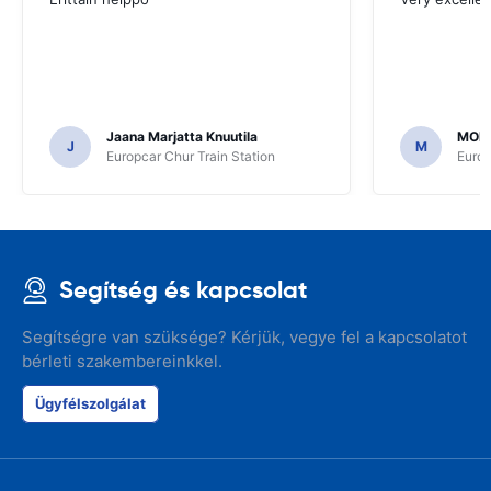
Jaana Marjatta Knuutila
MOH
J
M
Europcar Chur Train Station
Europ
Segítség és kapcsolat
Segítségre van szüksége? Kérjük, vegye fel a kapcsolatot
bérleti szakembereinkkel.
Ügyfélszolgálat