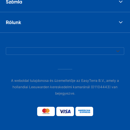
Számla
Rólunk
A weboldal tulajdonosa és üzemeltetője az EasyTerra B.V., amely a
hollandiai Leeuwarden kereskedelmi kamaránál (01104443) van
bejegyezve.