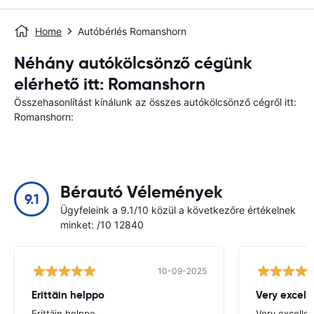
Home
Autóbérlés Romanshorn
Néhány autókölcsönző cégünk
elérhető itt: Romanshorn
Összehasonlítást kínálunk az összes autókölcsönző cégről itt:
Romanshorn:
Bérautó Vélemények
9.1
Ügyfeleink a 9.1/10 közül a következőre értékelnek
minket: /10 12840
10-09-2025
Erittäin helppo
Very excell
Erittäin helppo
Very excellen