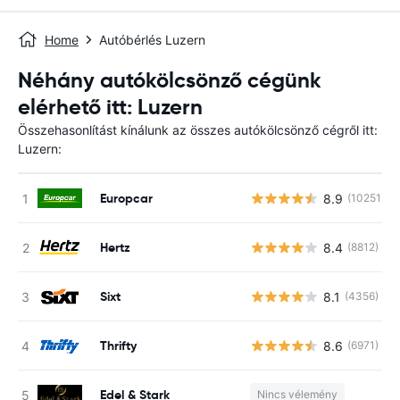
Home
Autóbérlés Luzern
Néhány autókölcsönző cégünk
elérhető itt: Luzern
Összehasonlítást kínálunk az összes autókölcsönző cégről itt:
Luzern:
Europcar
8.9
(10251)
Hertz
8.4
(8812)
Sixt
8.1
(4356)
Thrifty
8.6
(6971)
Edel & Stark
Nincs vélemény