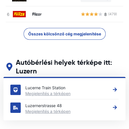
Flizzr
8
(479)
Összes kölcsönző cég megjelenítése
Autóbérlési helyek térképe itt:
Luzern
Tekintse meg fő autóbérlési helyeinket itt: Luzern
Lucerne Train Station
Megjelenítés a térképen
Luzernerstrasse 48
Megjelenítés a térképen