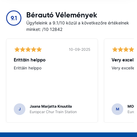
Bérautó Vélemények
9.1
Ügyfeleink a 9.1/10 közül a következőre értékelnek
minket: /10 12842
10-09-2025
Erittäin helppo
Very excell
Erittäin helppo
Very excellen
Jaana Marjatta Knuutila
MOH
J
M
Europcar Chur Train Station
Europ