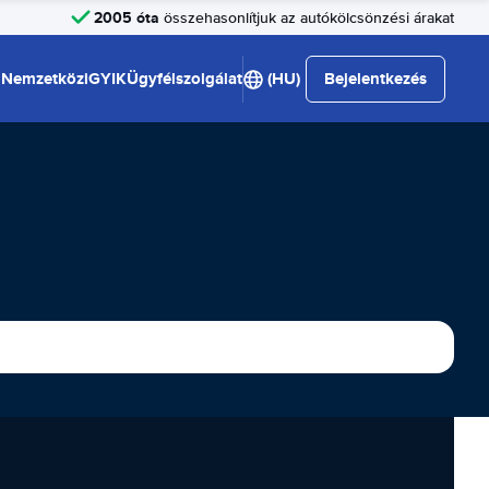
2005 óta
összehasonlítjuk az autókölcsönzési árakat
Nemzetközi
GYIK
Ügyfélszolgálat
(HU)
Bejelentkezés