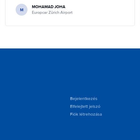
MOHAMAD JOHA
M
Europcar Zürich Airport
Bejelentkezés
Elfelejtett jelszó
Fiók létrehozása