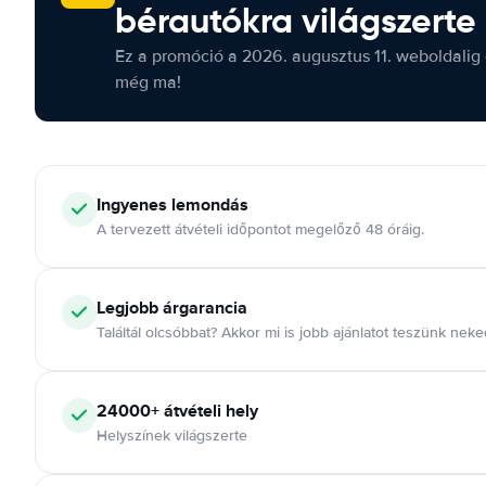
bérautókra világszerte
Ez a promóció a 2026. augusztus 11. weboldalig 
még ma!
Ingyenes lemondás
A tervezett átvételi időpontot megelőző 48 óráig.
Legjobb árgarancia
Találtál olcsóbbat? Akkor mi is jobb ajánlatot teszünk neke
24000+ átvételi hely
Helyszínek világszerte