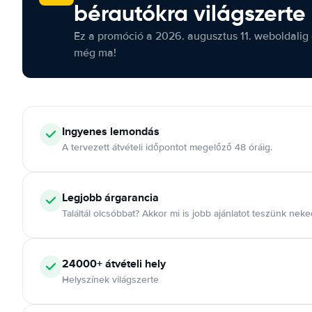
bérautókra világszerte
Ez a promóció a 2026. augusztus 11. weboldalig 
még ma!
Ingyenes lemondás
A tervezett átvételi időpontot megelőző 48 óráig.
Legjobb árgarancia
Találtál olcsóbbat? Akkor mi is jobb ajánlatot teszünk neke
24000+ átvételi hely
Helyszínek világszerte