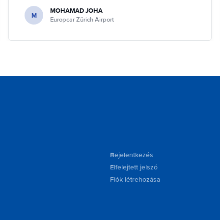
MOHAMAD JOHA
M
Europcar Zürich Airport
Bejelentkezés
Elfelejtett jelszó
Fiók létrehozása