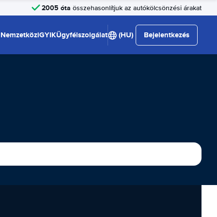
2005 óta
összehasonlítjuk az autókölcsönzési árakat
Nemzetközi
GYIK
Ügyfélszolgálat
(HU)
Bejelentkezés