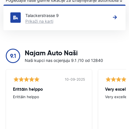
Pogledajte naše glavne lokacije za iznajmljivanje automobila u
Tägerwilen
Talackerstrasse 9
Prikaži na karti
Najam Auto Naši
9.1
Naši kupci nas ocjenjuju 9.1 /10 od 12840
10-09-2025
Erittäin helppo
Very excell
Erittäin helppo
Very excellen