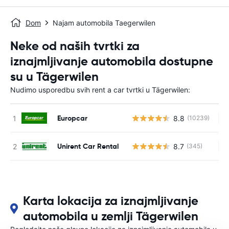
Dom
Najam automobila Taegerwilen
Neke od naših tvrtki za
iznajmljivanje automobila dostupne
su u Tägerwilen
Nudimo usporedbu svih rent a car tvrtki u Tägerwilen:
Europcar
8.8
(10239)
Ne
Unirent Car Rental
8.7
(345)
Ne
Karta lokacija za iznajmljivanje
automobila u zemlji Tägerwilen