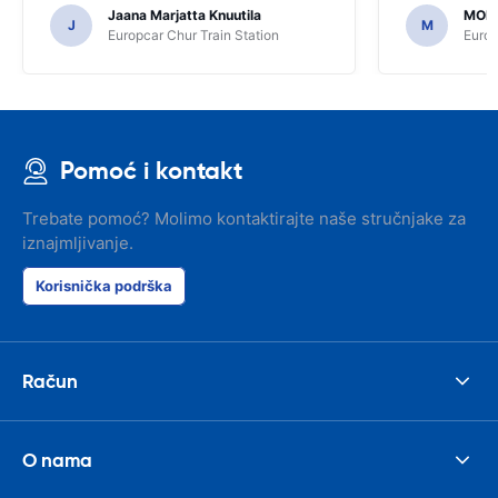
Jaana Marjatta Knuutila
MOH
J
M
Europcar Chur Train Station
Europ
Pomoć i kontakt
Trebate pomoć? Molimo kontaktirajte naše stručnjake za
iznajmljivanje.
Korisnička podrška
Račun
O nama