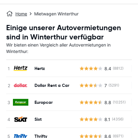
Home
Mietwagen Winterthur
Einige unserer Autovermietungen
sind in Winterthur verfügbar
Wir bieten einen Vergleich aller Autovermietungen in
Winterthur:
Hertz
8.4
(8812)
Ke
Dollar Rent a Car
7
(5291)
Ke
Europcar
8.8
(10251)
Ke
Sixt
8.1
(4356)
Ke
Thrifty
8.6
(6971)
Ke