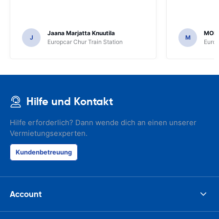
Jaana Marjatta Knuutila
MOH
J
M
Europcar Chur Train Station
Europ
Hilfe und Kontakt
Hilfe erforderlich? Dann wende dich an einen unserer
Vermietungsexperten.
Kundenbetreuung
Account