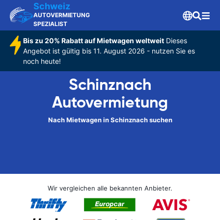
Schweiz
AUTOVERMIETUNG
SPEZIALIST
Bis zu 20% Rabatt auf Mietwagen weltweit
Dieses
Angebot ist gültig bis 11. August 2026 - nutzen Sie es
noch heute!
Schinznach
Autovermietung
Nach Mietwagen in Schinznach suchen
Wir vergleichen alle bekannten Anbieter.