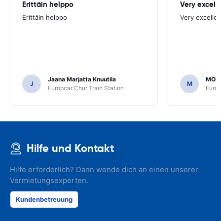
Erittäin helppo
Very excell
Erittäin helppo
Very excellen
Jaana Marjatta Knuutila
MOH
J
M
Europcar Chur Train Station
Europ
Hilfe und Kontakt
Hilfe erforderlich? Dann wende dich an einen unserer
Vermietungsexperten.
Kundenbetreuung