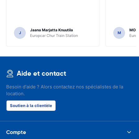
Jaana Marjatta Knuutila
MOH
J
M
Europcar Chur Train Station
Europ
Aide et contact
Besoin d'aide ? Alors contactez nos spécialistes de la
location.
Soutien à la clientèle
Compte