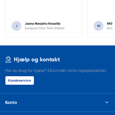
Jaana Marjatta Knuutila
MOH
J
M
Europcar Chur Train Station
Europ
Hjælp og kontakt
Har du brug for hjælp? Så kontakt vores lejespecialister.
Kundeservice
Konto