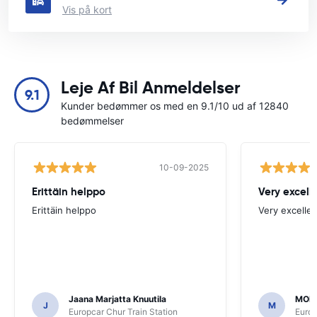
Vis på kort
Leje Af Bil Anmeldelser
9.1
Kunder bedømmer os med en 9.1/10 ud af 12840
bedømmelser
10-09-2025
Erittäin helppo
Very excell
Erittäin helppo
Very excellen
Jaana Marjatta Knuutila
MOH
J
M
Europcar Chur Train Station
Europ